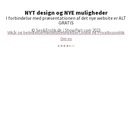
NYT design og NYE muligheder
I forbindelse med præsentationen af det nye website er ALT
GRATIS
© Sex&Erotik.dk / ShowPart.com 2023
Vilkår og betingelser
Handelsbetingelser
Cookie og Privatlivspolitik
Om os