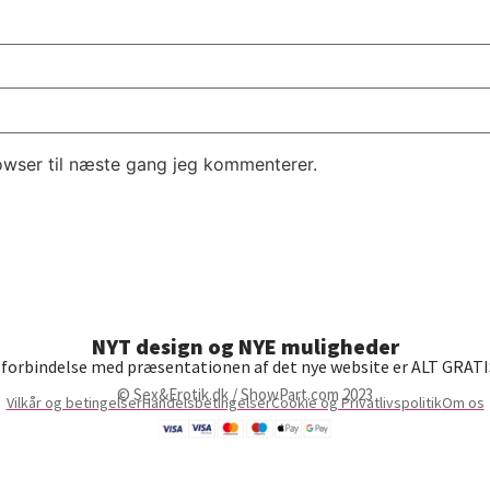
owser til næste gang jeg kommenterer.
NYT design og NYE muligheder
I forbindelse med præsentationen af det nye website er ALT GRATI
© Sex&Erotik.dk / ShowPart.com 2023
Vilkår og betingelser
Handelsbetingelser
Cookie og Privatlivspolitik
Om os