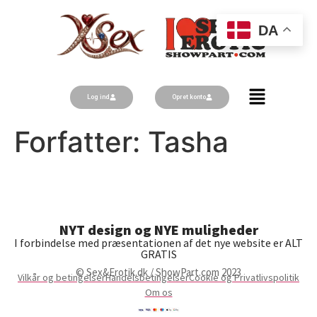
DA
Log ind
Opret konto
Forfatter:
Tasha
NYT design og NYE muligheder
I forbindelse med præsentationen af det nye website er ALT
GRATIS
© Sex&Erotik.dk / ShowPart.com 2023
Vilkår og betingelser
Handelsbetingelser
Cookie og Privatlivspolitik
Om os